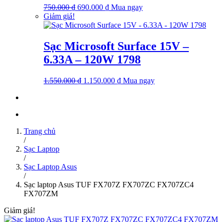
Giá
Giá
750.000
₫
690.000
₫
Mua ngay
gốc
hiện
Giảm giá!
là:
tại
750.000 ₫.
là:
690.000 ₫.
Sạc Microsoft Surface 15V –
6.33A – 120W 1798
Giá
Giá
1.550.000
₫
1.150.000
₫
Mua ngay
gốc
hiện
là:
tại
1.550.000 ₫.
là:
1.150.000 ₫.
Trang chủ
/
Sạc Laptop
/
Sạc Laptop Asus
/
Sạc laptop Asus TUF FX707Z FX707ZC FX707ZC4
FX707ZM
Giảm giá!