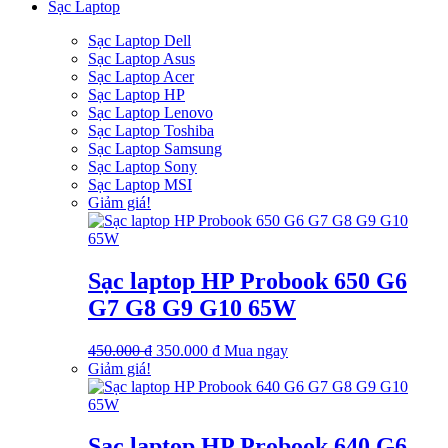
Sạc Laptop
Sạc Laptop Dell
Sạc Laptop Asus
Sạc Laptop Acer
Sạc Laptop HP
Sạc Laptop Lenovo
Sạc Laptop Toshiba
Sạc Laptop Samsung
Sạc Laptop Sony
Sạc Laptop MSI
Giảm giá!
Sạc laptop HP Probook 650 G6
G7 G8 G9 G10 65W
Giá
Giá
450.000
₫
350.000
₫
Mua ngay
gốc
hiện
Giảm giá!
là:
tại
450.000 ₫.
là:
350.000 ₫.
Sạc laptop HP Probook 640 G6