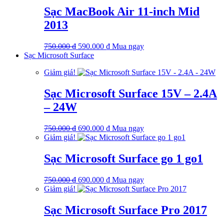
750.000 ₫.
là:
Sạc MacBook Air 11-inch Mid
590.000 ₫.
2013
Giá
Giá
750.000
₫
590.000
₫
Mua ngay
gốc
hiện
Sạc Microsoft Surface
là:
tại
Giảm giá!
750.000 ₫.
là:
590.000 ₫.
Sạc Microsoft Surface 15V – 2.4A
– 24W
Giá
Giá
750.000
₫
690.000
₫
Mua ngay
gốc
hiện
Giảm giá!
là:
tại
750.000 ₫.
là:
Sạc Microsoft Surface go 1 go1
690.000 ₫.
Giá
Giá
750.000
₫
690.000
₫
Mua ngay
gốc
hiện
Giảm giá!
là:
tại
750.000 ₫.
là:
Sạc Microsoft Surface Pro 2017
690.000 ₫.