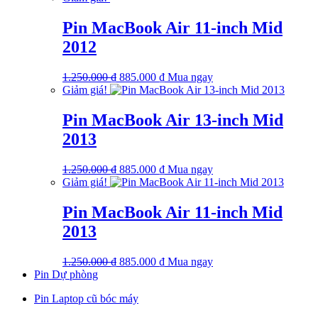
là:
tại
1.250.000 ₫.
là:
Pin MacBook Air 11-inch Mid
885.000 ₫.
2012
Giá
Giá
1.250.000
₫
885.000
₫
Mua ngay
gốc
hiện
Giảm giá!
là:
tại
1.250.000 ₫.
là:
Pin MacBook Air 13-inch Mid
885.000 ₫.
2013
Giá
Giá
1.250.000
₫
885.000
₫
Mua ngay
gốc
hiện
Giảm giá!
là:
tại
1.250.000 ₫.
là:
Pin MacBook Air 11-inch Mid
885.000 ₫.
2013
Giá
Giá
1.250.000
₫
885.000
₫
Mua ngay
gốc
hiện
Pin Dự phòng
là:
tại
Pin Laptop cũ bóc máy
1.250.000 ₫.
là:
885.000 ₫.