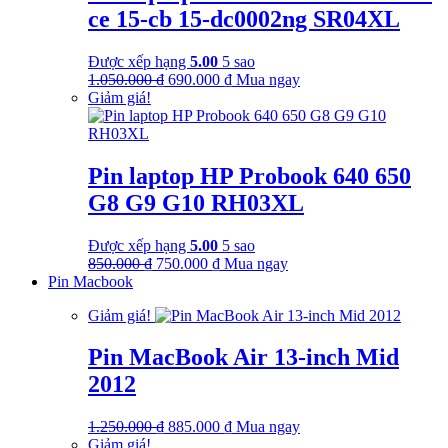
ce 15-cb 15-dc0002ng SR04XL
Được xếp hạng
5.00
5 sao
Giá
Giá
1.050.000
₫
690.000
₫
Mua ngay
gốc
hiện
Giảm giá!
là:
tại
1.050.000 ₫.
là:
690.000 ₫.
Pin laptop HP Probook 640 650
G8 G9 G10 RH03XL
Được xếp hạng
5.00
5 sao
Giá
Giá
850.000
₫
750.000
₫
Mua ngay
gốc
hiện
Pin Macbook
là:
tại
Giảm giá!
850.000 ₫.
là:
750.000 ₫.
Pin MacBook Air 13-inch Mid
2012
Giá
Giá
1.250.000
₫
885.000
₫
Mua ngay
gốc
hiện
Giảm giá!