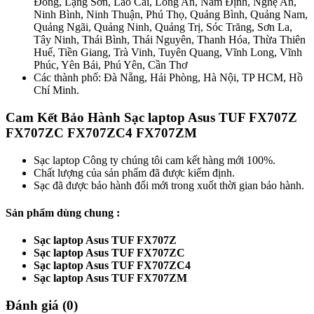
Đồng, Lạng Sơn, Lào Cai, Long An, Nam Định, Nghệ An,
Ninh Bình, Ninh Thuận, Phú Thọ, Quảng Bình, Quảng Nam,
Quảng Ngãi, Quảng Ninh, Quảng Trị, Sóc Trăng, Sơn La,
Tây Ninh, Thái Bình, Thái Nguyên, Thanh Hóa, Thừa Thiên
Huế, Tiền Giang, Trà Vinh, Tuyên Quang, Vĩnh Long, Vĩnh
Phúc, Yên Bái, Phú Yên, Cần Thơ
Các thành phố: Đà Nẵng, Hải Phòng, Hà Nội, TP HCM, Hồ
Chí Minh.
Cam Kết Bảo Hành Sạc laptop Asus TUF FX707Z
FX707ZC FX707ZC4 FX707ZM
Sạc laptop Công ty chúng tôi cam kết hàng mới 100%.
Chất lượng của sản phẩm đã được kiểm định.
Sạc đã được bảo hành đổi mới trong xuốt thời gian bảo hành.
Sản phẩm dùng chung :
Sạc laptop Asus TUF FX707Z
Sạc laptop Asus TUF FX707ZC
Sạc laptop Asus TUF FX707ZC4
Sạc laptop Asus TUF FX707ZM
Đánh giá (0)