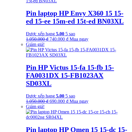
Pin laptop HP Envy X360 15 15-
ed 15-ee 15m-ed 15t-ed BN03XL
Được xếp hạng
5.00
5 sao
Giá
Giá
1.050.000
₫
740.000
₫
Mua ngay
gốc
hiện
Giảm giá!
là:
tại
1.050.000 ₫.
là:
740.000 ₫.
Pin HP Victus 15-fa 15-fb 15-
FA0031DX 15-FB1023AX
SD03XL
Được xếp hạng
5.00
5 sao
Giá
Giá
1.050.000
₫
690.000
₫
Mua ngay
gốc
hiện
Giảm giá!
là:
tại
1.050.000 ₫.
là:
690.000 ₫.
Pin laptop HP Omen 15 15-dc 15-