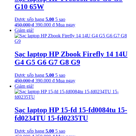
390.000 ₫.
G10 65W
Được xếp hạng
5.00
5 sao
Giá
Giá
450.000
₫
390.000
₫
Mua ngay
gốc
hiện
Giảm giá!
là:
tại
450.000 ₫.
là:
390.000 ₫.
Sạc laptop HP Zbook Firefly 14 14U
G4 G5 G6 G7 G8 G9
Được xếp hạng
5.00
5 sao
Giá
Giá
450.000
₫
390.000
₫
Mua ngay
gốc
hiện
Giảm giá!
là:
tại
450.000 ₫.
là:
390.000 ₫.
Sạc laptop HP 15-fd 15-fd0084tu 15-
fd0234TU 15-fd0235TU
Được xếp hạng
5.00
5 sao