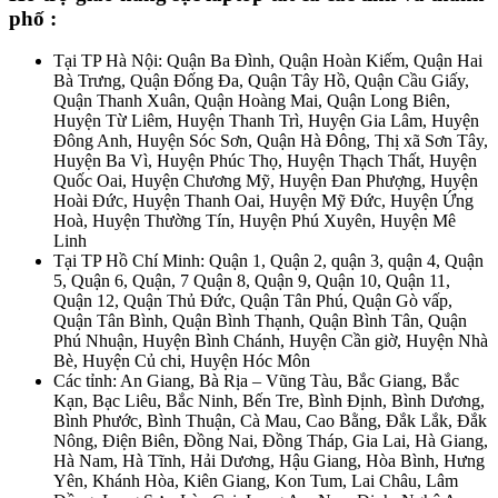
phố :
Tại TP Hà Nội: Quận Ba Đình, Quận Hoàn Kiếm, Quận Hai
Bà Trưng, Quận Đống Đa, Quận Tây Hồ, Quận Cầu Giấy,
Quận Thanh Xuân, Quận Hoàng Mai, Quận Long Biên,
Huyện Từ Liêm, Huyện Thanh Trì, Huyện Gia Lâm, Huyện
Đông Anh, Huyện Sóc Sơn, Quận Hà Đông, Thị xã Sơn Tây,
Huyện Ba Vì, Huyện Phúc Thọ, Huyện Thạch Thất, Huyện
Quốc Oai, Huyện Chương Mỹ, Huyện Đan Phượng, Huyện
Hoài Đức, Huyện Thanh Oai, Huyện Mỹ Đức, Huyện Ứng
Hoà, Huyện Thường Tín, Huyện Phú Xuyên, Huyện Mê
Linh
Tại TP Hồ Chí Minh: Quận 1, Quận 2, quận 3, quận 4, Quận
5, Quận 6, Quận, 7 Quận 8, Quận 9, Quận 10, Quận 11,
Quận 12, Quận Thủ Đức, Quận Tân Phú, Quận Gò vấp,
Quận Tân Bình, Quận Bình Thạnh, Quận Bình Tân, Quận
Phú Nhuận, Huyện Bình Chánh, Huyện Cần giờ, Huyện Nhà
Bè, Huyện Củ chi, Huyện Hóc Môn
Các tỉnh: An Giang, Bà Rịa – Vũng Tàu, Bắc Giang, Bắc
Kạn, Bạc Liêu, Bắc Ninh, Bến Tre, Bình Định, Bình Dương,
Bình Phước, Bình Thuận, Cà Mau, Cao Bằng, Đắk Lắk, Đắk
Nông, Điện Biên, Đồng Nai, Đồng Tháp, Gia Lai, Hà Giang,
Hà Nam, Hà Tĩnh, Hải Dương, Hậu Giang, Hòa Bình, Hưng
Yên, Khánh Hòa, Kiên Giang, Kon Tum, Lai Châu, Lâm