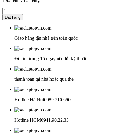
Bảo hành:
12 tháng
là:
tại
1.050.000 ₫.
là:
Sạc
890.000 ₫.
laptop
Đặt hàng
Asus
TUF
FX707Z
FX707ZC
Giao hàng tận nhà trên toàn quốc
FX707ZC4
FX707ZM
số
Đổi trả trong 15 ngày nếu lỗi kỹ thuật
lượng
thanh toán tại nhà hoặc qua thẻ
Hotline Hà Nội
0989.710.690
Hotline HCM
0941.90.22.33