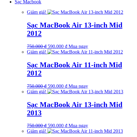
gốc
hiện
Sạc Macbook
là:
tại
Giảm giá!
450.000 ₫.
là:
390.000 ₫.
Sạc MacBook Air 13-inch Mid
2012
Giá
Giá
750.000
₫
590.000
₫
Mua ngay
gốc
hiện
Giảm giá!
là:
tại
750.000 ₫.
là:
Sạc MacBook Air 11-inch Mid
590.000 ₫.
2012
Giá
Giá
750.000
₫
590.000
₫
Mua ngay
gốc
hiện
Giảm giá!
là:
tại
750.000 ₫.
là:
Sạc MacBook Air 13-inch Mid
590.000 ₫.
2013
Giá
Giá
750.000
₫
590.000
₫
Mua ngay
gốc
hiện
Giảm giá!
là:
tại