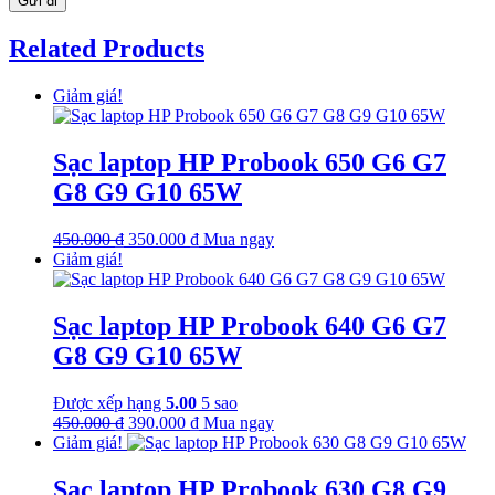
Related Products
Giảm giá!
Sạc laptop HP Probook 650 G6 G7
G8 G9 G10 65W
Giá
Giá
450.000
₫
350.000
₫
Mua ngay
gốc
hiện
Giảm giá!
là:
tại
450.000 ₫.
là:
350.000 ₫.
Sạc laptop HP Probook 640 G6 G7
G8 G9 G10 65W
Được xếp hạng
5.00
5 sao
Giá
Giá
450.000
₫
390.000
₫
Mua ngay
gốc
hiện
Giảm giá!
là:
tại
450.000 ₫.
là:
Sạc laptop HP Probook 630 G8 G9