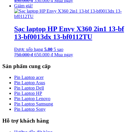
Giá
Giá
450.000
₫
350.000
₫
Mua ngay
gốc
hiện
Giảm giá!
là:
tại
450.000 ₫.
là:
350.000 ₫.
Sạc laptop HP Envy X360 2in1 13-bf
13-bf0013dx 13-bf0112TU
Được xếp hạng
5.00
5 sao
Giá
Giá
750.000
₫
650.000
₫
Mua ngay
gốc
hiện
là:
tại
Sản phẩm cung cấp
750.000 ₫.
là:
650.000 ₫.
Pin Laptop acer
Pin Laptop Asus
Pin Laptop Dell
Pin Laptop HP
Pin Laptop Lenovo
Pin Laptop Samsung
Pin Laptop Sony
Hỗ trợ khách hàng