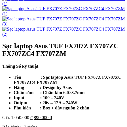
Sạc laptop Asus TUF FX707Z FX707ZC
FX707ZC4 FX707ZM
Thông Số kỹ thuật
Tên : Sạc laptop Asus TUF FX707Z FX707ZC
FX707ZC4 FX707ZM
Hãng : Design by Asus
Chân cắm : Chân kim 6.0×3.7mm
Input : 100 – 240V
Output : 20v – 12A – 240W
Phụ kiện : Box + dây nguồn 2 chân
Giá
Giá
Giá:
1.050.000
₫
890.000
₫
gốc
hiện