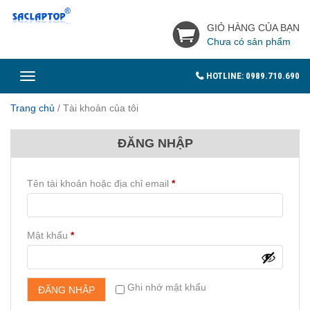
GIỎ HÀNG CỦA BẠN
Chưa có sản phẩm
Toggle
HOTLINE: 0989.710.690
navigation
Trang chủ
/
Tài khoản của tôi
ĐĂNG NHẬP
Bắt
Tên tài khoản hoặc địa chỉ email
*
buộc
Bắt
Mật khẩu
*
buộc
Ghi nhớ mật khẩu
ĐĂNG NHẬP