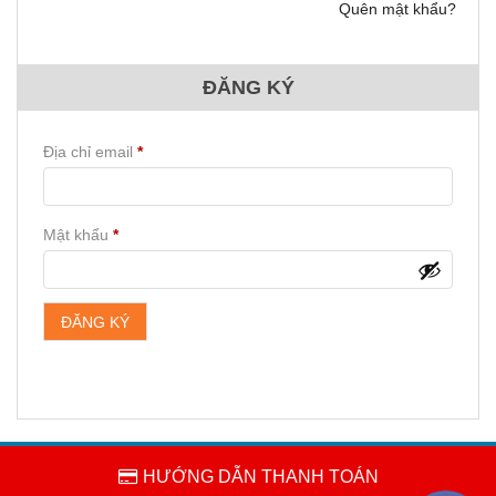
Quên mật khẩu?
ĐĂNG KÝ
Bắt
Địa chỉ email
*
buộc
Bắt
Mật khẩu
*
buộc
ĐĂNG KÝ
HƯỚNG DẪN THANH TOÁN