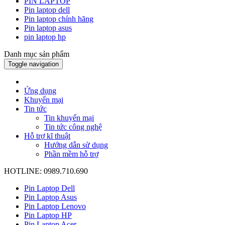
PIN LAPTOP
Pin laptop dell
Pin laptop chính hãng
Pin laptop asus
pin laptop hp
Danh mục sản phẩm
Toggle navigation
Ứng dụng
Khuyến mại
Tin tức
Tin khuyến mại
Tin tức công nghệ
Hỗ trợ kĩ thuật
Hướng dẫn sử dụng
Phần mềm hỗ trợ
HOTLINE: 0989.710.690
Pin Laptop Dell
Pin Laptop Asus
Pin Laptop Lenovo
Pin Laptop HP
Pin Laptop Acer