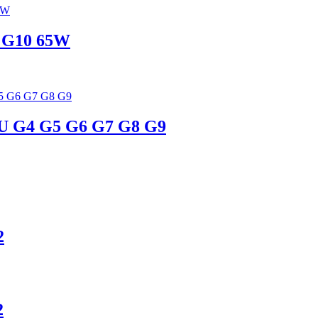
9 G10 65W
14U G4 G5 G6 G7 G8 G9
2
2