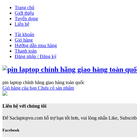
Trang chủ
Giới thiệu
Tuyển dụng
Liên hệ
Tài khoản
Giỏ hàng
Hướng dẫn mua hàng
Thanh toán
Đăng nhập / Đăng ký
pin laptop chính hãng giao hàng toàn quốc
Giỏ hàng của bạn
Chưa có sản phẩm
Liên hệ với chúng tôi
Để Saclaptopvn.com hỗ trợ bạn tốt hơn, vui lòng nhấn Like, Subscribe
Facebook