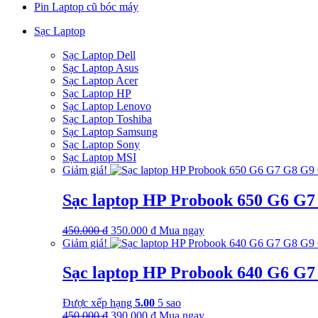
Pin Laptop cũ bóc máy
1.250.000 ₫.
là:
885.000 ₫.
Sạc Laptop
Sạc Laptop Dell
Sạc Laptop Asus
Sạc Laptop Acer
Sạc Laptop HP
Sạc Laptop Lenovo
Sạc Laptop Toshiba
Sạc Laptop Samsung
Sạc Laptop Sony
Sạc Laptop MSI
Giảm giá!
Sạc laptop HP Probook 650 G6 G
Giá
Giá
450.000
₫
350.000
₫
Mua ngay
gốc
hiện
Giảm giá!
là:
tại
450.000 ₫.
là:
Sạc laptop HP Probook 640 G6 G
350.000 ₫.
Được xếp hạng
5.00
5 sao
Giá
Giá
450.000
₫
390.000
₫
Mua ngay