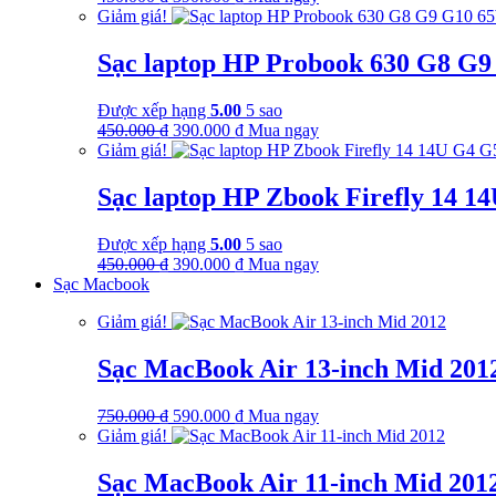
gốc
hiện
Giảm giá!
là:
tại
450.000 ₫.
là:
Sạc laptop HP Probook 630 G8 G
390.000 ₫.
Được xếp hạng
5.00
5 sao
Giá
Giá
450.000
₫
390.000
₫
Mua ngay
gốc
hiện
Giảm giá!
là:
tại
450.000 ₫.
là:
Sạc laptop HP Zbook Firefly 14 
390.000 ₫.
Được xếp hạng
5.00
5 sao
Giá
Giá
450.000
₫
390.000
₫
Mua ngay
gốc
hiện
Sạc Macbook
là:
tại
Giảm giá!
450.000 ₫.
là:
390.000 ₫.
Sạc MacBook Air 13-inch Mid 201
Giá
Giá
750.000
₫
590.000
₫
Mua ngay
gốc
hiện
Giảm giá!
là:
tại
750.000 ₫.
là:
Sạc MacBook Air 11-inch Mid 201
590.000 ₫.