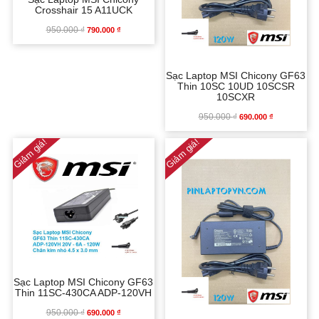
Crosshair 15 A11UCK
950.000
₫
GIÁ
GIÁ
790.000
₫
GỐC
HIỆN
Sạc Laptop MSI Chicony GF63
Thin 10SC 10UD 10SCSR
LÀ:
TẠI
10SCXR
950.000 ₫.
LÀ:
950.000
₫
GIÁ
GIÁ
690.000
₫
Giảm giá!
Giảm giá!
790.000 ₫.
GỐC
HIỆN
LÀ:
TẠI
950.000 ₫.
LÀ:
690.000 ₫.
Sạc Laptop MSI Chicony GF63
Thin 11SC-430CA ADP-120VH
950.000
₫
GIÁ
GIÁ
690.000
₫