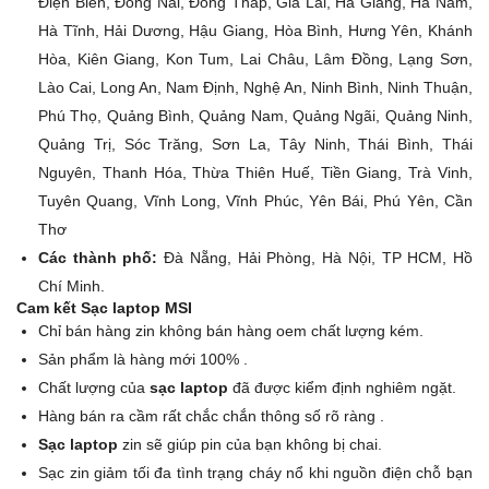
Điện Biên, Đồng Nai, Đồng Tháp, Gia Lai, Hà Giang, Hà Nam,
Hà Tĩnh, Hải Dương, Hậu Giang, Hòa Bình, Hưng Yên, Khánh
Hòa, Kiên Giang, Kon Tum, Lai Châu, Lâm Đồng, Lạng Sơn,
Lào Cai, Long An, Nam Định, Nghệ An, Ninh Bình, Ninh Thuận,
Phú Thọ, Quảng Bình, Quảng Nam, Quảng Ngãi, Quảng Ninh,
Quảng Trị, Sóc Trăng, Sơn La, Tây Ninh, Thái Bình, Thái
Nguyên, Thanh Hóa, Thừa Thiên Huế, Tiền Giang, Trà Vinh,
Tuyên Quang, Vĩnh Long, Vĩnh Phúc, Yên Bái, Phú Yên, Cần
Thơ
Các thành phố:
Đà Nẵng, Hải Phòng, Hà Nội, TP HCM, Hồ
Chí Minh.
Cam kết Sạc laptop MSI
Chỉ bán hàng zin không bán hàng oem chất lượng kém.
Sản phẩm là hàng mới 100% .
Chất lượng của
sạc laptop
đã được kiểm định nghiêm ngặt.
Hàng bán ra cầm rất chắc chắn thông số rõ ràng .
Sạc laptop
zin sẽ giúp pin của bạn không bị chai.
Sạc zin giảm tối đa tình trạng cháy nổ khi nguồn điện chỗ bạn