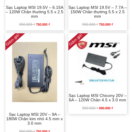
Sạc Laptop MSI 19.5V – 6.15A
Sạc Laptop MSI 19.5V – 7.7A –
– 120W Chân thường 5.5 x 2.5
150W Chân thường 5.5 x 2.5
mm
mm
950.000
₫
GIÁ
GIÁ
950.000
₫
GIÁ
GIÁ
750.000
₫
750.000
₫
Giảm giá!
Giảm giá!
GỐC
HIỆN
GỐC
HIỆN
LÀ:
TẠI
LÀ:
TẠI
950.000 ₫.
LÀ:
950.000 ₫.
LÀ:
750.000 ₫.
750.000 ₫.
Sạc Laptop MSI Chicony 20V –
6A – 120W Chân 4.5 x 3.0 mm
950.000
₫
GIÁ
GIÁ
690.000
₫
Sạc Laptop MSI 20V – 9A –
180W Chân kim nhỏ 4.5 mm x
GỐC
HIỆN
3.0 mm
950.000
₫
GIÁ
GIÁ
750.000
₫
LÀ:
TẠI