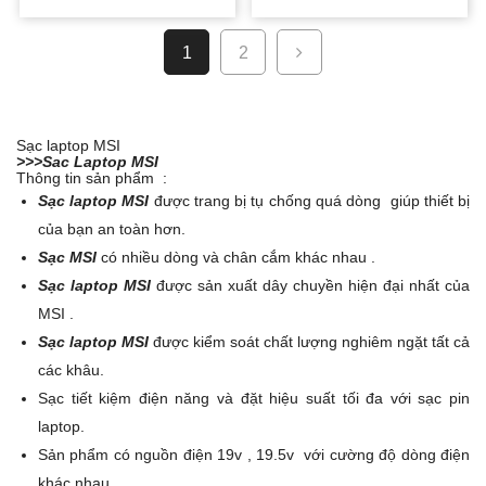
GỐC
HIỆN
GỐC
HIỆN
1
2
LÀ:
TẠI
LÀ:
TẠI
950.000 ₫.
LÀ:
950.000 ₫.
LÀ:
Sạc laptop MSI
>>>Sac Laptop MSI
790.000 ₫.
790.000 ₫.
Thông tin sản phẩm :
Sạc laptop MSI
được trang bị tụ chống quá dòng giúp thiết bị
của bạn an toàn hơn.
Sạc MSI
có nhiều dòng và chân cắm khác nhau .
Sạc laptop MSI
được sản xuất dây chuyền hiện đại nhất của
MSI .
Sạc laptop MSI
được kiểm soát chất lượng nghiêm ngặt tất cả
các khâu.
Sạc tiết kiệm điện năng và đặt hiệu suất tối đa với sạc pin
laptop.
Sản phẩm có nguồn điện 19v , 19.5v với cường độ dòng điện
khác nhau …