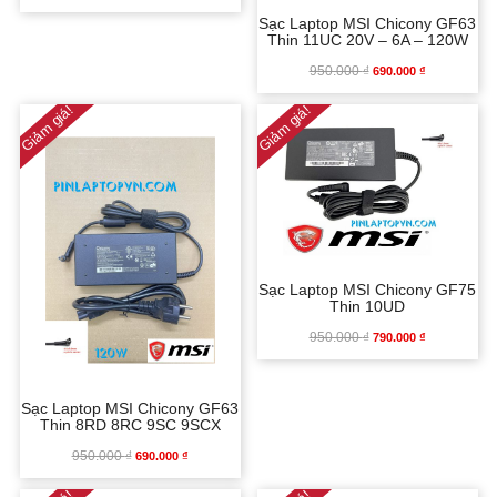
Sạc Laptop MSI Chicony GF63
GỐC
HIỆN
Thin 11UC 20V – 6A – 120W
950.000
₫
GIÁ
GIÁ
690.000
₫
LÀ:
TẠI
Giảm giá!
Giảm giá!
GỐC
HIỆN
950.000 ₫.
LÀ:
LÀ:
TẠI
690.000 ₫.
950.000 ₫.
LÀ:
690.000 ₫.
Sạc Laptop MSI Chicony GF75
Thin 10UD
950.000
₫
GIÁ
GIÁ
790.000
₫
GỐC
HIỆN
Sạc Laptop MSI Chicony GF63
Thin 8RD 8RC 9SC 9SCX
LÀ:
TẠI
950.000
₫
GIÁ
GIÁ
690.000
₫
950.000 ₫.
LÀ: