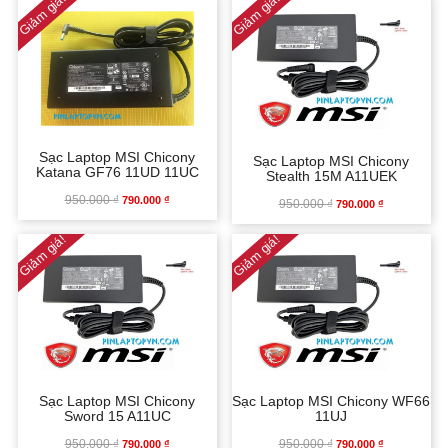
Giảm giá!
Giảm giá!
GỐC
HIỆN
790.000 ₫.
LÀ:
TẠI
950.000 ₫.
LÀ:
690.000 ₫.
Sạc Laptop MSI Chicony
Sạc Laptop MSI Chicony
Katana GF76 11UD 11UC
Stealth 15M A11UEK
950.000
₫
GIÁ
GIÁ
790.000
₫
950.000
₫
GIÁ
GIÁ
790.000
₫
Giảm giá!
Giảm giá!
GỐC
HIỆN
GỐC
HIỆN
LÀ:
TẠI
LÀ:
TẠI
950.000 ₫.
LÀ:
950.000 ₫.
LÀ:
790.000 ₫.
790.000 ₫.
Sạc Laptop MSI Chicony
Sạc Laptop MSI Chicony WF66
Sword 15 A11UC
11UJ
950.000
₫
GIÁ
GIÁ
950.000
₫
GIÁ
GIÁ
790.000
₫
790.000
₫