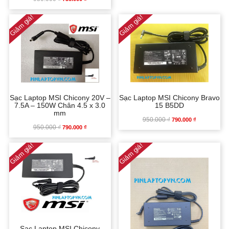
Giảm giá!
Giảm giá!
GỐC
HIỆN
950.000 ₫.
LÀ:
LÀ:
TẠI
690.000 ₫.
950.000 ₫.
LÀ:
750.000 ₫.
Sạc Laptop MSI Chicony Bravo
Sạc Laptop MSI Chicony 20V –
15 B5DD
7.5A – 150W Chân 4.5 x 3.0
mm
950.000
₫
GIÁ
GIÁ
790.000
₫
950.000
₫
GIÁ
GIÁ
790.000
₫
GỐC
HIỆN
Giảm giá!
Giảm giá!
GỐC
HIỆN
LÀ:
TẠI
LÀ:
TẠI
950.000 ₫.
LÀ:
950.000 ₫.
LÀ:
790.000 ₫.
790.000 ₫.
Sạc Laptop MSI Chicony