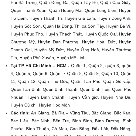
Hai Bà Trưng, Quận Đống Đa, Quận Tây Hồ, Quận Cầu Giấy,
Quận Thanh Xuân, Quận Hoàng Mai, Quận Long Biên, Huyện
Từ Liêm, Huyện Thanh Trì, Huyện Gia Lâm, Huyện Đông Anh,
Huyện Sóc Sơn, Quận Hà Đông, Thị xã Sơn Tây, Huyện Ba Vì,
Huyện Phúc Thọ, Huyện Thạch Thất, Huyện Quốc Oai, Huyện
Chương Mỹ, Huyện Đan Phượng, Huyện Hoài Đức, Huyện
Thanh Oai, Huyện Mỹ Đức, Huyện Ứng Hoà, Huyện Thường
Tín, Huyện Phú Xuyên, Huyện Mê Linh
Tại TP Hồ Chí Minh – HCM :
Quận 1, Quận 2, quận 3, quận
4, Quận 5, Quận 6, Quận, 7 Quận 8, Quận 9, Quận 10, Quận
11, Quận 12, Quận Thủ Đức, Quận Tân Phú, Quận Gò vấp,
Quận Tân Bình, Quận Bình Thạnh, Quận Bình Tân, Quận Phú
Nhuận, Huyện Bình Chánh, Huyện Cần giờ, Huyện Nhà Bè,
Huyện Củ chi, Huyện Hóc Môn
Các tỉnh:
An Giang, Bà Rịa – Vũng Tàu, Bắc Giang, Bắc Kạn,
Bạc Liêu, Bắc Ninh, Bến Tre, Bình Định, Bình Dương, Bình
Phước, Bình Thuận, Cà Mau, Cao Bằng, Đắk Lắk, Đắk Nông,