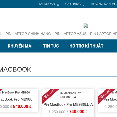
TÀI KHOẢN
GIỎ HÀNG
HƯỚNG DẪN MU
L
PIN LAPTOP CHÍNH HÃNG
PIN LAPTOP ASUS
PIN LAPTOP H
Tại Hà Nội
TP. Hồ Chí Minh
KHUYẾN MẠI
TIN TỨC
HỖ TRỢ KĨ THUẬT
 doanh
Kinh doanh
89.710.690
0941.90.22.33
89.710.690
0941.90.22.33
 MACBOOK
Giảm giá!
Giảm giá!
MacBook Pro MB986
Pin Ma
Pin MacBook Pro MB986LL-A
GIÁ
GIÁ
840.000
₫
50.000
₫
1.250.
GIÁ
GIÁ
740.000
₫
1.250.000
₫
GỐC
HIỆN