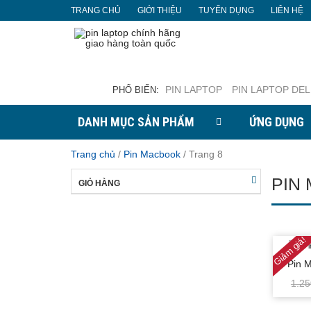
TRANG CHỦ
GIỚI THIỆU
TUYỂN DỤNG
LIÊN HỆ
PIN LAPTOP
PIN LAPTOP DEL
PHỔ BIẾN:
Liên hệ với chúng tôi
DANH MỤC SẢN PHẨM
ỨNG DỤNG
Để Saclaptopvn.com hỗ trợ bạn
Kinh
tốt hơn, vui lòng nhấn Like,
09
Trang chủ
/
Pin Macbook
/
Trang 8
Subscribe ...
09
PIN
Facebook
GIỎ HÀNG
Facebook.com
Youtube
Saclaptopvn.com Channel
Giảm giá!
Pin 
1.2