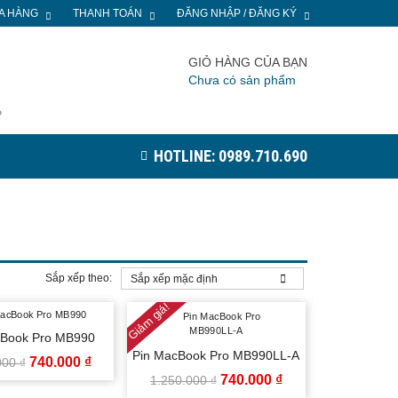
A HÀNG
THANH TOÁN
ĐĂNG NHẬP / ĐĂNG KÝ
GIỎ HÀNG CỦA BẠN
Chưa có sản phẩm
P
HOTLINE: 0989.710.690
Sắp xếp theo:
Giảm giá!
cBook Pro MB990
Pin MacBook Pro MB990LL-A
GIÁ
GIÁ
740.000
₫
000
₫
GIÁ
GIÁ
740.000
₫
1.250.000
₫
GỐC
HIỆN