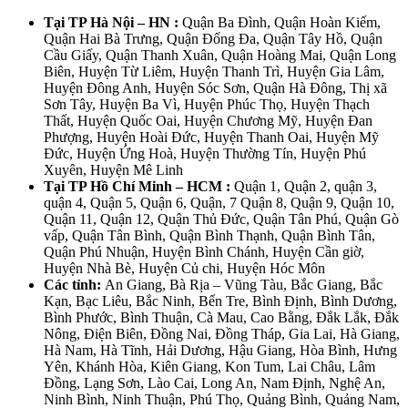
Tại TP Hà Nội – HN :
Quận Ba Đình, Quận Hoàn Kiếm,
Quận Hai Bà Trưng, Quận Đống Đa, Quận Tây Hồ, Quận
Cầu Giấy, Quận Thanh Xuân, Quận Hoàng Mai, Quận Long
Biên, Huyện Từ Liêm, Huyện Thanh Trì, Huyện Gia Lâm,
Huyện Đông Anh, Huyện Sóc Sơn, Quận Hà Đông, Thị xã
Sơn Tây, Huyện Ba Vì, Huyện Phúc Thọ, Huyện Thạch
Thất, Huyện Quốc Oai, Huyện Chương Mỹ, Huyện Đan
Phượng, Huyện Hoài Đức, Huyện Thanh Oai, Huyện Mỹ
Đức, Huyện Ứng Hoà, Huyện Thường Tín, Huyện Phú
Xuyên, Huyện Mê Linh
Tại TP Hồ Chí Minh – HCM :
Quận 1, Quận 2, quận 3,
quận 4, Quận 5, Quận 6, Quận, 7 Quận 8, Quận 9, Quận 10,
Quận 11, Quận 12, Quận Thủ Đức, Quận Tân Phú, Quận Gò
vấp, Quận Tân Bình, Quận Bình Thạnh, Quận Bình Tân,
Quận Phú Nhuận, Huyện Bình Chánh, Huyện Cần giờ,
Huyện Nhà Bè, Huyện Củ chi, Huyện Hóc Môn
Các tỉnh:
An Giang, Bà Rịa – Vũng Tàu, Bắc Giang, Bắc
Kạn, Bạc Liêu, Bắc Ninh, Bến Tre, Bình Định, Bình Dương,
Bình Phước, Bình Thuận, Cà Mau, Cao Bằng, Đắk Lắk, Đắk
Nông, Điện Biên, Đồng Nai, Đồng Tháp, Gia Lai, Hà Giang,
Hà Nam, Hà Tĩnh, Hải Dương, Hậu Giang, Hòa Bình, Hưng
Yên, Khánh Hòa, Kiên Giang, Kon Tum, Lai Châu, Lâm
Đồng, Lạng Sơn, Lào Cai, Long An, Nam Định, Nghệ An,
Ninh Bình, Ninh Thuận, Phú Thọ, Quảng Bình, Quảng Nam,