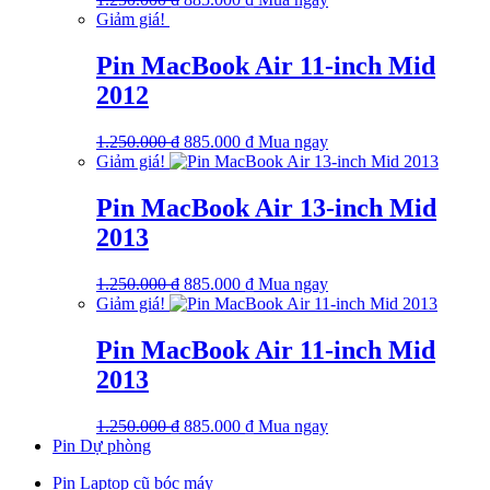
gốc
hiện
Giảm giá!
là:
tại
1.250.000 ₫.
là:
Pin MacBook Air 11-inch Mid
885.000 ₫.
2012
Giá
Giá
1.250.000
₫
885.000
₫
Mua ngay
gốc
hiện
Giảm giá!
là:
tại
1.250.000 ₫.
là:
Pin MacBook Air 13-inch Mid
885.000 ₫.
2013
Giá
Giá
1.250.000
₫
885.000
₫
Mua ngay
gốc
hiện
Giảm giá!
là:
tại
1.250.000 ₫.
là:
Pin MacBook Air 11-inch Mid
885.000 ₫.
2013
Giá
Giá
1.250.000
₫
885.000
₫
Mua ngay
gốc
hiện
Pin Dự phòng
là:
tại
Pin Laptop cũ bóc máy
1.250.000 ₫.
là: