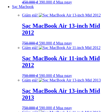
Giá
Giá
450.000
₫
390.000
₫
Mua ngay
gốc
hiện
Sạc Macbook
là:
tại
Giảm giá!
450.000 ₫.
là:
390.000 ₫.
Sạc MacBook Air 13-inch Mid
2012
Giá
Giá
750.000
₫
590.000
₫
Mua ngay
gốc
hiện
Giảm giá!
là:
tại
750.000 ₫.
là:
Sạc MacBook Air 11-inch Mid
590.000 ₫.
2012
Giá
Giá
750.000
₫
590.000
₫
Mua ngay
gốc
hiện
Giảm giá!
là:
tại
750.000 ₫.
là:
Sạc MacBook Air 13-inch Mid
590.000 ₫.
2013
Giá
Giá
750.000
₫
590.000
₫
Mua ngay