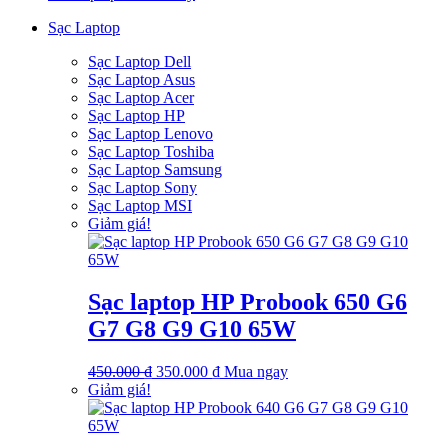
885.000 ₫.
Sạc Laptop
Sạc Laptop Dell
Sạc Laptop Asus
Sạc Laptop Acer
Sạc Laptop HP
Sạc Laptop Lenovo
Sạc Laptop Toshiba
Sạc Laptop Samsung
Sạc Laptop Sony
Sạc Laptop MSI
Giảm giá!
Sạc laptop HP Probook 650 G6
G7 G8 G9 G10 65W
Giá
Giá
450.000
₫
350.000
₫
Mua ngay
gốc
hiện
Giảm giá!
là:
tại
450.000 ₫.
là:
350.000 ₫.