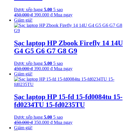
Được xếp hạng
5.00
5 sao
Giá
Giá
450.000
₫
390.000
₫
Mua ngay
gốc
hiện
Giảm giá!
là:
tại
450.000 ₫.
là:
390.000 ₫.
Sạc laptop HP Zbook Firefly 14 14U
G4 G5 G6 G7 G8 G9
Được xếp hạng
5.00
5 sao
Giá
Giá
450.000
₫
390.000
₫
Mua ngay
gốc
hiện
Giảm giá!
là:
tại
450.000 ₫.
là:
390.000 ₫.
Sạc laptop HP 15-fd 15-fd0084tu 15-
fd0234TU 15-fd0235TU
Được xếp hạng
5.00
5 sao
Giá
Giá
450.000
₫
350.000
₫
Mua ngay
gốc
hiện
Giảm giá!