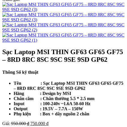
Sạc Laptop MSI THIN GF63 GF65 GF75
– 8RD 8RC 8SC 9SC 9SE 9SD GP62
Thông Số kỹ thuật
Tên : Sạc Laptop MSI THIN GF63 GF65 GF75
– 8RD 8RC 8SC 9SC 9SE 9SD GP62
Hãng : Design by MSI
Chân cắm : Chân thường 5.5 * 2.5 mm
Input : 100-240v ~1.6A 50-60 Hz
Output : 19.5V – 7.7A – 150W
Phụ kiện : Box + dây nguồn 2 chân
Giá
Giá
Giá:
950.000
₫
750.000
₫