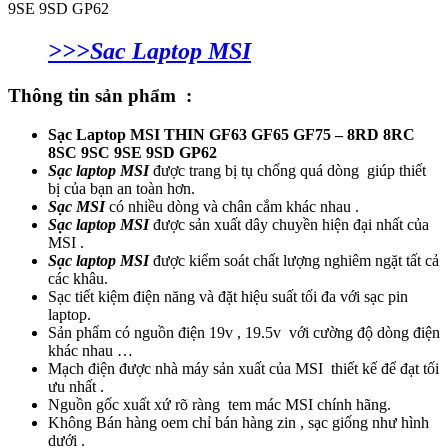
9SE 9SD GP62
>>>Sac Laptop MSI
Thông tin sản phẩm :
Sạc Laptop MSI THIN GF63 GF65 GF75 – 8RD 8RC
8SC 9SC 9SE 9SD GP62
Sạc laptop MSI
được trang bị tụ chống quá dòng giúp thiết
bị của bạn an toàn hơn.
Sạc MSI
có nhiều dòng và chân cắm khác nhau .
Sạc laptop MSI
được sản xuất dây chuyền hiện đại nhất của
MSI .
Sạc laptop MSI
được kiểm soát chất lượng nghiêm ngặt tất cả
các khâu.
Sạc tiết kiệm điện năng và đặt hiệu suất tối đa với sạc pin
laptop.
Sản phẩm có nguồn điện 19v , 19.5v với cường độ dòng điện
khác nhau …
Mạch điện được nhà máy sản xuất của MSI thiết kế để đạt tối
ưu nhất .
Nguồn gốc xuất xứ rõ ràng tem mác MSI chính hãng.
Không Bán hàng oem chỉ bán hàng zin , sạc giống như hình
dưới .