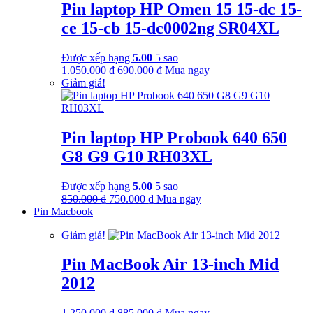
Pin laptop HP Omen 15 15-dc 15-
ce 15-cb 15-dc0002ng SR04XL
Được xếp hạng
5.00
5 sao
Giá
Giá
1.050.000
₫
690.000
₫
Mua ngay
gốc
hiện
Giảm giá!
là:
tại
1.050.000 ₫.
là:
690.000 ₫.
Pin laptop HP Probook 640 650
G8 G9 G10 RH03XL
Được xếp hạng
5.00
5 sao
Giá
Giá
850.000
₫
750.000
₫
Mua ngay
gốc
hiện
Pin Macbook
là:
tại
Giảm giá!
850.000 ₫.
là:
750.000 ₫.
Pin MacBook Air 13-inch Mid
2012
Giá
Giá
1.250.000
₫
885.000
₫
Mua ngay