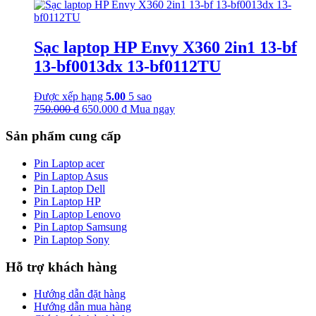
là:
tại
450.000 ₫.
là:
350.000 ₫.
Sạc laptop HP Envy X360 2in1 13-bf
13-bf0013dx 13-bf0112TU
Được xếp hạng
5.00
5 sao
Giá
Giá
750.000
₫
650.000
₫
Mua ngay
gốc
hiện
là:
tại
Sản phẩm cung cấp
750.000 ₫.
là:
650.000 ₫.
Pin Laptop acer
Pin Laptop Asus
Pin Laptop Dell
Pin Laptop HP
Pin Laptop Lenovo
Pin Laptop Samsung
Pin Laptop Sony
Hỗ trợ khách hàng
Hướng dẫn đặt hàng
Hướng dẫn mua hàng