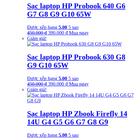
Sạc laptop HP Probook 640 G6
G7 G8 G9 G10 65W
Được xếp hạng
5.00
5 sao
Giá
Giá
450.000
₫
390.000
₫
Mua ngay
gốc
hiện
Giảm giá!
là:
tại
450.000 ₫.
là:
390.000 ₫.
Sạc laptop HP Probook 630 G8
G9 G10 65W
Được xếp hạng
5.00
5 sao
Giá
Giá
450.000
₫
390.000
₫
Mua ngay
gốc
hiện
Giảm giá!
là:
tại
450.000 ₫.
là:
390.000 ₫.
Sạc laptop HP Zbook Firefly 14
14U G4 G5 G6 G7 G8 G9
Được xếp hạng
5.00
5 sao