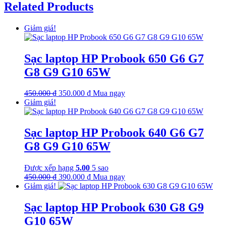
Related Products
Giảm giá!
Sạc laptop HP Probook 650 G6 G7
G8 G9 G10 65W
Giá
Giá
450.000
₫
350.000
₫
Mua ngay
gốc
hiện
Giảm giá!
là:
tại
450.000 ₫.
là:
350.000 ₫.
Sạc laptop HP Probook 640 G6 G7
G8 G9 G10 65W
Được xếp hạng
5.00
5 sao
Giá
Giá
450.000
₫
390.000
₫
Mua ngay
gốc
hiện
Giảm giá!
là:
tại
450.000 ₫.
là:
Sạc laptop HP Probook 630 G8 G9
390.000 ₫.
G10 65W