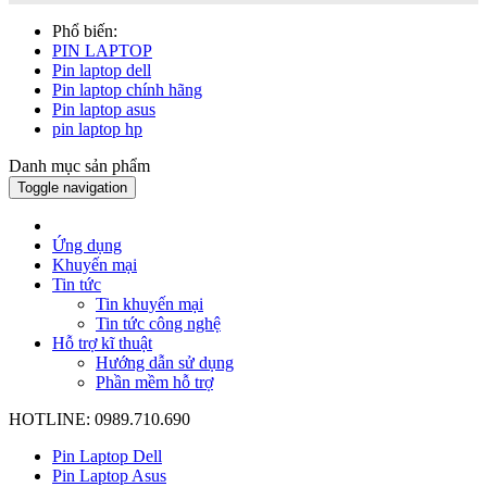
Phổ biến:
PIN LAPTOP
Pin laptop dell
Pin laptop chính hãng
Pin laptop asus
pin laptop hp
Danh mục sản phẩm
Toggle navigation
Ứng dụng
Khuyến mại
Tin tức
Tin khuyến mại
Tin tức công nghệ
Hỗ trợ kĩ thuật
Hướng dẫn sử dụng
Phần mềm hỗ trợ
HOTLINE: 0989.710.690
Pin Laptop Dell
Pin Laptop Asus