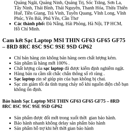
Quảng Ngãi, Quảng Ninh, Quảng Trị, Sóc Trăng, Sơn La,
Tây Ninh, Thái Bình, Thái Nguyên, Thanh Hóa, Thừa Thiên
Huế, Tiền Giang, Trà Vinh, Tuyên Quang, Vĩnh Long, Vĩnh
Phúc, Yên Bái, Phú Yên, Cần Thơ
Các thành phố:
Đà Nẵng, Hải Phòng, Hà Nội, TP HCM,
Hồ Chí Minh.
Cam kết Sạc Laptop MSI THIN GF63 GF65 GF75
– 8RD 8RC 8SC 9SC 9SE 9SD GP62
Chỉ bán hàng zin không bán hàng oem chất lượng kém.
Sản phẩm là hàng mới 100% .
Chất lượng của
sạc laptop
đã được kiểm định nghiêm ngặt.
Hàng bán ra cầm rất chắc chắn thông số rõ ràng .
Sạc laptop
zin sẽ giúp pin của bạn không bị chai.
Sạc zin giảm tối đa tình trạng cháy nổ khi nguồn điện chỗ bạn
không ổn định.
Bảo hành Sạc Laptop MSI THIN GF63 GF65 GF75 – 8RD
8RC 8SC 9SC 9SE 9SD GP62
Sản phẩm được đổi mới trong xuốt thời gian bảo hành.
Bảo hành nhanh không delay sản phẩm bảo hành
Sản phẩm hỗ trợ khi hết thời gian bảo hành