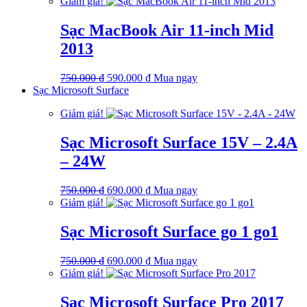
gốc
hiện
Giảm giá!
là:
tại
750.000 ₫.
là:
Sạc MacBook Air 11-inch Mid
590.000 ₫.
2013
Giá
Giá
750.000
₫
590.000
₫
Mua ngay
gốc
hiện
Sạc Microsoft Surface
là:
tại
Giảm giá!
750.000 ₫.
là:
590.000 ₫.
Sạc Microsoft Surface 15V – 2.4A
– 24W
Giá
Giá
750.000
₫
690.000
₫
Mua ngay
gốc
hiện
Giảm giá!
là:
tại
750.000 ₫.
là:
Sạc Microsoft Surface go 1 go1
690.000 ₫.
Giá
Giá
750.000
₫
690.000
₫
Mua ngay
gốc
hiện
Giảm giá!
là:
tại
750.000 ₫.
là:
Sạc Microsoft Surface Pro 2017