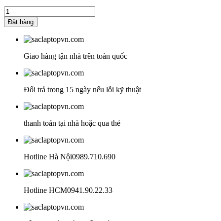
gốc
hiện
Sạc
là:
tại
Laptop
950.000 ₫.
là:
Đặt hàng
MSI
750.000 ₫.
THIN
GF63
GF65
Giao hàng tận nhà trên toàn quốc
GF75
-
8RD
Đổi trả trong 15 ngày nếu lỗi kỹ thuật
8RC
8SC
9SC
9SE
thanh toán tại nhà hoặc qua thẻ
9SD
GP62
số
lượng
Hotline Hà Nội
0989.710.690
Hotline HCM
0941.90.22.33