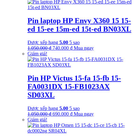
Pin laptop HP Envy X360 15 15-
ed 15-ee 15m-ed 15t-ed BN03XL
Được xếp hạng
5.00
5 sao
Giá
Giá
1.050.000
₫
740.000
₫
Mua ngay
gốc
hiện
Giảm giá!
là:
tại
1.050.000 ₫.
là:
740.000 ₫.
Pin HP Victus 15-fa 15-fb 15-
FA0031DX 15-FB1023AX
SD03XL
Được xếp hạng
5.00
5 sao
Giá
Giá
1.050.000
₫
690.000
₫
Mua ngay
gốc
hiện
Giảm giá!
là:
tại
1.050.000 ₫.
là:
690.000 ₫.