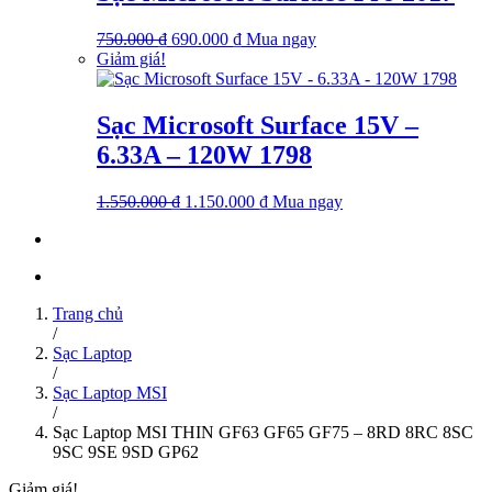
690.000 ₫.
Giá
Giá
750.000
₫
690.000
₫
Mua ngay
gốc
hiện
Giảm giá!
là:
tại
750.000 ₫.
là:
690.000 ₫.
Sạc Microsoft Surface 15V –
6.33A – 120W 1798
Giá
Giá
1.550.000
₫
1.150.000
₫
Mua ngay
gốc
hiện
là:
tại
1.550.000 ₫.
là:
1.150.000 ₫.
Trang chủ
/
Sạc Laptop
/
Sạc Laptop MSI
/
Sạc Laptop MSI THIN GF63 GF65 GF75 – 8RD 8RC 8SC
9SC 9SE 9SD GP62
Giảm giá!