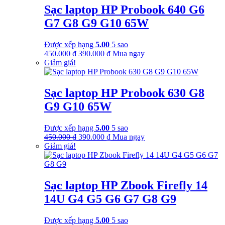
Sạc laptop HP Probook 640 G6
G7 G8 G9 G10 65W
Được xếp hạng
5.00
5 sao
Giá
Giá
450.000
₫
390.000
₫
Mua ngay
gốc
hiện
Giảm giá!
là:
tại
450.000 ₫.
là:
390.000 ₫.
Sạc laptop HP Probook 630 G8
G9 G10 65W
Được xếp hạng
5.00
5 sao
Giá
Giá
450.000
₫
390.000
₫
Mua ngay
gốc
hiện
Giảm giá!
là:
tại
450.000 ₫.
là:
390.000 ₫.
Sạc laptop HP Zbook Firefly 14
14U G4 G5 G6 G7 G8 G9
Được xếp hạng
5.00
5 sao