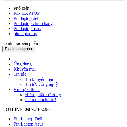
Phổ biến:
PIN LAPTOP
Pin laptop dell
Pin laptop chính hãng
Pin laptop asus
pin laptop hp
Danh mục sản phẩm
Toggle navigation
Ứng dụng
Khuyến mại
Tin tức
Tin khuyến mại
Tin tức công nghệ
Hỗ trợ kĩ thuật
Hướng dẫn sử dụng
Phần mềm hỗ trợ
HOTLINE: 0989.710.690
Pin Laptop Dell
Pin Laptop Asus