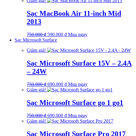
gốc
hiện
Giảm giá!
là:
tại
750.000 ₫.
là:
Sạc MacBook Air 11-inch Mid
590.000 ₫.
2013
Giá
Giá
750.000
₫
590.000
₫
Mua ngay
gốc
hiện
Sạc Microsoft Surface
là:
tại
Giảm giá!
750.000 ₫.
là:
590.000 ₫.
Sạc Microsoft Surface 15V – 2.4A
– 24W
Giá
Giá
750.000
₫
690.000
₫
Mua ngay
gốc
hiện
Giảm giá!
là:
tại
750.000 ₫.
là:
Sạc Microsoft Surface go 1 go1
690.000 ₫.
Giá
Giá
750.000
₫
690.000
₫
Mua ngay
gốc
hiện
Giảm giá!
là:
tại
750.000 ₫.
là:
Sạc Microsoft Surface Pro 2017