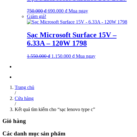
690.000 ₫.
Giá
Giá
750.000
₫
690.000
₫
Mua ngay
gốc
hiện
Giảm giá!
là:
tại
750.000 ₫.
là:
690.000 ₫.
Sạc Microsoft Surface 15V –
6.33A – 120W 1798
Giá
Giá
1.550.000
₫
1.150.000
₫
Mua ngay
gốc
hiện
là:
tại
1.550.000 ₫.
là:
1.150.000 ₫.
Trang chủ
/
Cửa hàng
/
Kết quả tìm kiếm cho “sạc lenovo type c”
Giỏ hàng
Các danh mục sản phẩm