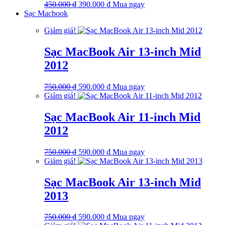
Giá
Giá
450.000
₫
390.000
₫
Mua ngay
gốc
hiện
Sạc Macbook
là:
tại
Giảm giá!
450.000 ₫.
là:
390.000 ₫.
Sạc MacBook Air 13-inch Mid
2012
Giá
Giá
750.000
₫
590.000
₫
Mua ngay
gốc
hiện
Giảm giá!
là:
tại
750.000 ₫.
là:
Sạc MacBook Air 11-inch Mid
590.000 ₫.
2012
Giá
Giá
750.000
₫
590.000
₫
Mua ngay
gốc
hiện
Giảm giá!
là:
tại
750.000 ₫.
là:
Sạc MacBook Air 13-inch Mid
590.000 ₫.
2013
Giá
Giá
750.000
₫
590.000
₫
Mua ngay