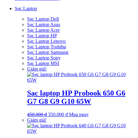
885.000 ₫.
Sạc Laptop
Sạc Laptop Dell
Sạc Laptop Asus
Sạc Laptop Acer
Sạc Laptop HP
Sạc Laptop Lenovo
Sạc Laptop Toshiba
Sạc Laptop Samsung
Sạc Laptop Sony
Sạc Laptop MSI
Giảm giá!
Sạc laptop HP Probook 650 G6
G7 G8 G9 G10 65W
Giá
Giá
450.000
₫
350.000
₫
Mua ngay
gốc
hiện
Giảm giá!
là:
tại
450.000 ₫.
là:
350.000 ₫.