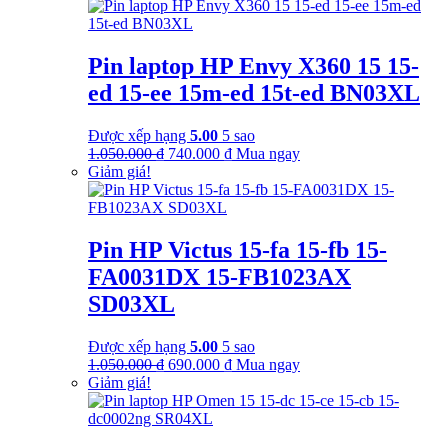
Pin laptop HP Envy X360 15 15-
ed 15-ee 15m-ed 15t-ed BN03XL
Được xếp hạng
5.00
5 sao
Giá
Giá
1.050.000
₫
740.000
₫
Mua ngay
gốc
hiện
Giảm giá!
là:
tại
1.050.000 ₫.
là:
740.000 ₫.
Pin HP Victus 15-fa 15-fb 15-
FA0031DX 15-FB1023AX
SD03XL
Được xếp hạng
5.00
5 sao
Giá
Giá
1.050.000
₫
690.000
₫
Mua ngay
gốc
hiện
Giảm giá!
là:
tại
1.050.000 ₫.
là:
690.000 ₫.