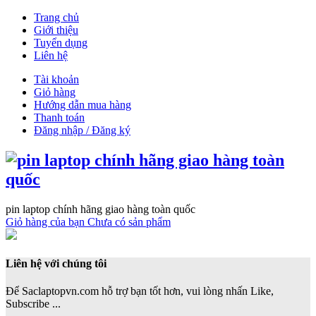
Trang chủ
Giới thiệu
Tuyển dụng
Liên hệ
Tài khoản
Giỏ hàng
Hướng dẫn mua hàng
Thanh toán
Đăng nhập / Đăng ký
pin laptop chính hãng giao hàng toàn quốc
Giỏ hàng của bạn
Chưa có sản phẩm
Liên hệ với chúng tôi
Để Saclaptopvn.com hỗ trợ bạn tốt hơn, vui lòng nhấn Like,
Subscribe ...