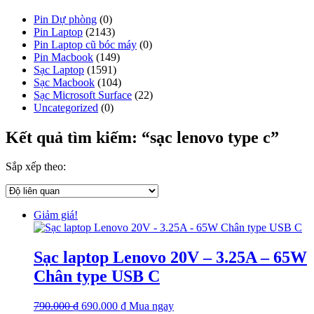
Pin Dự phòng
(0)
Pin Laptop
(2143)
Pin Laptop cũ bóc máy
(0)
Pin Macbook
(149)
Sạc Laptop
(1591)
Sạc Macbook
(104)
Sạc Microsoft Surface
(22)
Uncategorized
(0)
Kết quả tìm kiếm: “sạc lenovo type c”
Sắp xếp theo:
Giảm giá!
Sạc laptop Lenovo 20V – 3.25A – 65W
Chân type USB C
Giá
Giá
790.000
₫
690.000
₫
Mua ngay