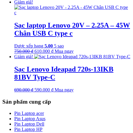
gốc
hiện
Giảm giá!
là:
tại
790.000 ₫.
là:
690.000 ₫.
Sạc laptop Lenovo 20V – 2.25A – 45W
Chân USB C type c
Được xếp hạng
5.00
5 sao
Giá
Giá
750.000
₫
610.000
₫
Mua ngay
gốc
hiện
Giảm giá!
là:
tại
750.000 ₫.
là:
Sạc Lenovo Ideapad 720s-13IKB
610.000 ₫.
81BV Type-C
Giá
Giá
690.000
₫
590.000
₫
Mua ngay
gốc
hiện
là:
tại
Sản phẩm cung cấp
690.000 ₫.
là:
590.000 ₫.
Pin Laptop acer
Pin Laptop Asus
Pin Laptop Dell
Pin Laptop HP