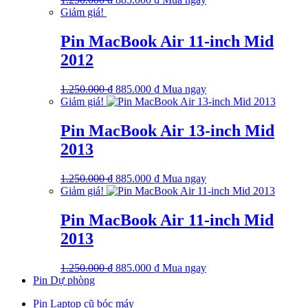
gốc
hiện
Giảm giá!
là:
tại
1.250.000 ₫.
là:
Pin MacBook Air 11-inch Mid
885.000 ₫.
2012
Giá
Giá
1.250.000
₫
885.000
₫
Mua ngay
gốc
hiện
Giảm giá!
là:
tại
1.250.000 ₫.
là:
Pin MacBook Air 13-inch Mid
885.000 ₫.
2013
Giá
Giá
1.250.000
₫
885.000
₫
Mua ngay
gốc
hiện
Giảm giá!
là:
tại
1.250.000 ₫.
là:
Pin MacBook Air 11-inch Mid
885.000 ₫.
2013
Giá
Giá
1.250.000
₫
885.000
₫
Mua ngay
gốc
hiện
Pin Dự phòng
là:
tại
Pin Laptop cũ bóc máy
1.250.000 ₫.
là: