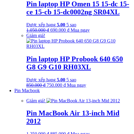
Pin laptop HP Omen 15 15-dc 15-
ce 15-cb 15-dc0002ng SR04XL
Được xếp hạng
5.00
5 sao
Giá
Giá
1.050.000
₫
690.000
₫
Mua ngay
gốc
hiện
Giảm giá!
là:
tại
1.050.000 ₫.
là:
690.000 ₫.
Pin laptop HP Probook 640 650
G8 G9 G10 RH03XL
Được xếp hạng
5.00
5 sao
Giá
Giá
850.000
₫
750.000
₫
Mua ngay
gốc
hiện
Pin Macbook
là:
tại
Giảm giá!
850.000 ₫.
là:
750.000 ₫.
Pin MacBook Air 13-inch Mid
2012
Giá
Giá
1.250.000
₫
885.000
₫
Mua ngay