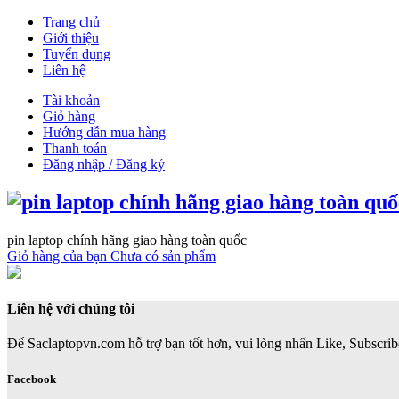
Trang chủ
Giới thiệu
Tuyển dụng
Liên hệ
Tài khoản
Giỏ hàng
Hướng dẫn mua hàng
Thanh toán
Đăng nhập / Đăng ký
pin laptop chính hãng giao hàng toàn quốc
Giỏ hàng của bạn
Chưa có sản phẩm
Liên hệ với chúng tôi
Để Saclaptopvn.com hỗ trợ bạn tốt hơn, vui lòng nhấn Like, Subscribe
Facebook