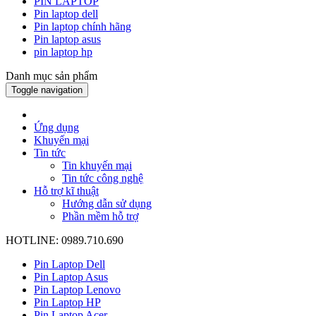
PIN LAPTOP
Pin laptop dell
Pin laptop chính hãng
Pin laptop asus
pin laptop hp
Danh mục sản phẩm
Toggle navigation
Ứng dụng
Khuyến mại
Tin tức
Tin khuyến mại
Tin tức công nghệ
Hỗ trợ kĩ thuật
Hướng dẫn sử dụng
Phần mềm hỗ trợ
HOTLINE: 0989.710.690
Pin Laptop Dell
Pin Laptop Asus
Pin Laptop Lenovo
Pin Laptop HP
Pin Laptop Acer