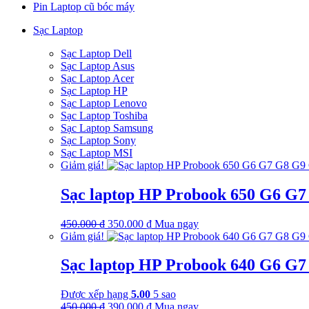
Pin Laptop cũ bóc máy
1.250.000 ₫.
là:
885.000 ₫.
Sạc Laptop
Sạc Laptop Dell
Sạc Laptop Asus
Sạc Laptop Acer
Sạc Laptop HP
Sạc Laptop Lenovo
Sạc Laptop Toshiba
Sạc Laptop Samsung
Sạc Laptop Sony
Sạc Laptop MSI
Giảm giá!
Sạc laptop HP Probook 650 G6 G
Giá
Giá
450.000
₫
350.000
₫
Mua ngay
gốc
hiện
Giảm giá!
là:
tại
450.000 ₫.
là:
Sạc laptop HP Probook 640 G6 G
350.000 ₫.
Được xếp hạng
5.00
5 sao
Giá
Giá
450.000
₫
390.000
₫
Mua ngay