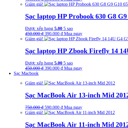
gốc
hiện
Giảm giá!
là:
tại
450.000 ₫.
là:
Sạc laptop HP Probook 630 G8 G
390.000 ₫.
Được xếp hạng
5.00
5 sao
Giá
Giá
450.000
₫
390.000
₫
Mua ngay
gốc
hiện
Giảm giá!
là:
tại
450.000 ₫.
là:
Sạc laptop HP Zbook Firefly 14 
390.000 ₫.
Được xếp hạng
5.00
5 sao
Giá
Giá
450.000
₫
390.000
₫
Mua ngay
gốc
hiện
Sạc Macbook
là:
tại
Giảm giá!
450.000 ₫.
là:
390.000 ₫.
Sạc MacBook Air 13-inch Mid 201
Giá
Giá
750.000
₫
590.000
₫
Mua ngay
gốc
hiện
Giảm giá!
là:
tại
750.000 ₫.
là:
Sạc MacBook Air 11-inch Mid 201
590.000 ₫.